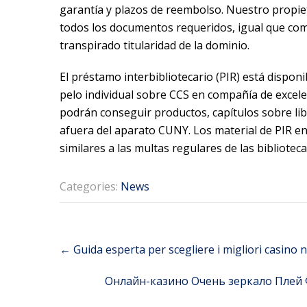
garantía y plazos de reembolso. Nuestro propiet
todos los documentos requeridos, igual que com
transpirado titularidad de la dominio.
El préstamo interbibliotecario (PIR) está dispo
pelo individual sobre CCS en compañía de excele
podrán conseguir productos, capítulos sobre libr
afuera del aparato CUNY. Los material de PIR e
similares a las multas regulares de las biblioteca
Categories:
News
Post
←
Guida esperta per scegliere i migliori casino 
navigation
Онлайн-казино Очень зеркало Плей