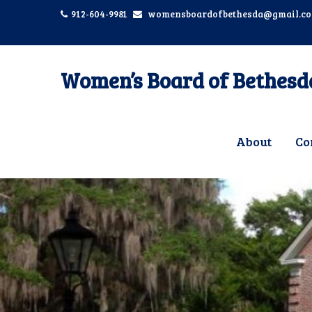
912-604-9981
womensboardofbethesda@gmail.c
Women’s Board of Bethesd
About
Co