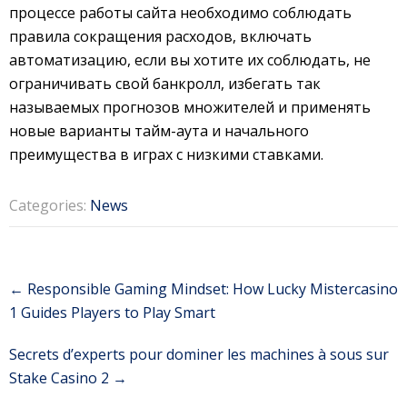
процессе работы сайта необходимо соблюдать
правила сокращения расходов, включать
автоматизацию, если вы хотите их соблюдать, не
ограничивать свой банкролл, избегать так
называемых прогнозов множителей и применять
новые варианты тайм-аута и начального
преимущества в играх с низкими ставками.
Categories:
News
Post
←
Responsible Gaming Mindset: How Lucky Mistercasino
navigation
1 Guides Players to Play Smart
Secrets d’experts pour dominer les machines à sous sur
Stake Casino 2
→