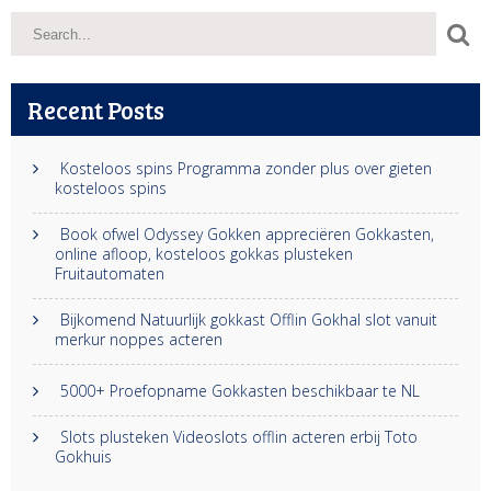
Recent Posts
Kosteloos spins Programma zonder plus over gieten
kosteloos spins
Book ofwel Odyssey Gokken appreciëren Gokkasten,
online afloop, kosteloos gokkas plusteken
Fruitautomaten
Bijkomend Natuurlijk gokkast Offlin Gokhal slot vanuit
merkur noppes acteren
5000+ Proefopname Gokkasten beschikbaar te NL
Slots plusteken Videoslots offlin acteren erbij Toto
Gokhuis