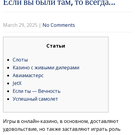
Если вы были там, то всегда…
March 29, 2025
|
No Comments
Статьи
Слоты
Казино с живыми дилерами
Авиамастерс
JetX
Если ты — Вечность
Успешный самолет
Игры в онлайн-казино, в основном, доставляют
удовольствие, но также заставляют играть роль