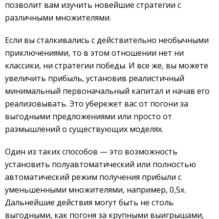
позволит вам изучить новейшие стратегии с
различными множителями.
Если вы сталкивались с действительно необычными
приключениями, то в этом отношении нет ни
классики, ни стратегии победы. И все же, вы можете
увеличить прибыль, установив реалистичный
минимальный первоначальный капитал и начав его
реализовывать. Это убережет вас от погони за
выгодными предложениями или просто от
размышлений о существующих моделях.
Один из таких способов — это возможность
установить полуавтоматический или полностью
автоматический режим получения прибыли с
уменьшенными множителями, например, 0,5x.
Дальнейшие действия могут быть не столь
выгодными, как погоня за крупными выигрышами,