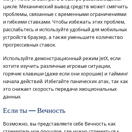
цикле. Механический вывод средств может смягчить
проблемы, связанные с временными ограничениями
и гибкими ставками. Чтобы избежать этих проблем,
расслабьтесь и используйте удобный для мобильных
устройств браузер, а также уменьшите количество
прогрессивных ставок.
Используйте демонстрационный режим JetX, если
хотите изучить различные игровые ситуации,
горячие клавиши (даже если они хорошие) и тайминг
начала действий. Избегайте панических атак, так как
это снижает скорость передачи эмоциональных
данных.
Если ты — Вечность
Возможно, вы представляете себе Вечность как
стремительное прошлое, где нужно стремиться к