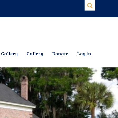
 Gallery
Gallery
Donate
Log in