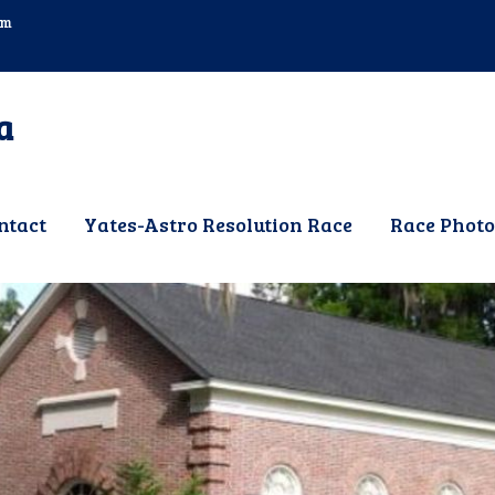
om
a
ntact
Yates-Astro Resolution Race
Race Photo