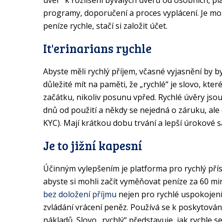
programy, doporučení a proces vyplácení. Je m
peníze rychle, stačí si založit účet.
It'erinarians rychle
Abyste měli rychlý příjem, včasné vyjasnění by 
důležité mít na paměti, že „rychlé“ je slovo, kte
začátku, nikoliv posunu vpřed. Rychlé úvěry jsou
dnů od použití a někdy se nejedná o záruku, ale 
KYC). Mají krátkou dobu trvání a lepší úrokové s
Je to jižní kapesní
Účinným vylepšením je platforma pro rychlý pří
abyste si mohli začít vyměňovat peníze za 60 m
bez doložení příjmu
nejen pro rychlé uspokojení 
zvládání vrácení peněz. Používá se k poskytová
nákladů. Slovo „rychlý“ představuje, jak rychle s