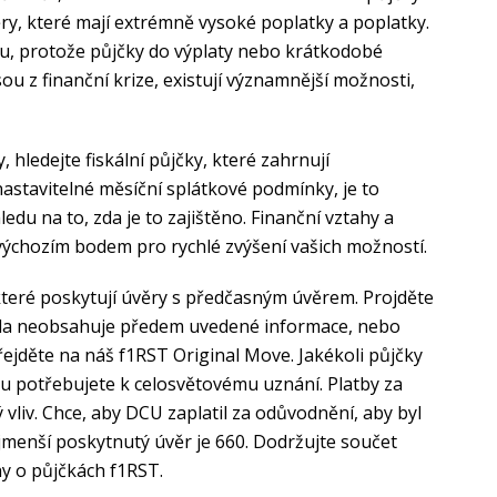
ry, které mají extrémně vysoké poplatky a poplatky.
u, protože půjčky do výplaty nebo krátkodobé
sou z finanční krize, existují významnější možnosti,
 hledejte fiskální půjčky, které zahrnují
stavitelné měsíční splátkové podmínky, je to
du na to, zda je to zajištěno. Finanční vztahy a
výchozím bodem pro rychlé zvýšení vašich možností.
které poskytují úvěry s předčasným úvěrem. Projděte
zda neobsahuje předem uvedené informace, nebo
přejděte na náš f1RST Original Move. Jakékoli půjčky
ou potřebujete k celosvětovému uznání. Platby za
 vliv. Chce, aby DCU zaplatil za odůvodnění, aby byl
Nejmenší poskytnutý úvěr je 660. Dodržujte součet
hy o půjčkách f1RST.