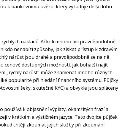
ivou k bankovnímu úvěru, který vyžaduje delší dobu
tí rychlých nákladů. Ačkoli mnoho lidí pravděpodobně
ikdo nenabízí způsoby, jak získat přístup k zdravým
ychlý nárůst jsou drahé a pravděpodobně se na ně
o cenově dostupných možností, jak bohatší najít
jem „rychlý nárůst“ může znamenat mnoho různých
velké popularitě při hledání finančního systému. Půjčky
otovostní šeky, skutečné KYC) a obvykle jsou spláceny
to používá k objasnění výplaty, okamžitých frází a
ejí v krátkém a výstižném jazyce. Tato dvojice půjček
 pokud chtějí zkoumat jejich služby při zkoumání