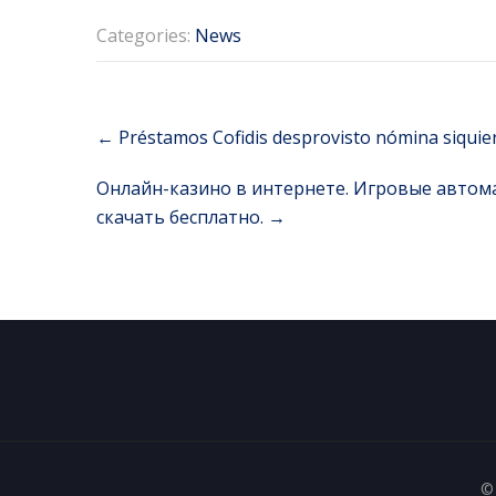
Categories:
News
Post
←
Préstamos Cofidis desprovisto nómina siquie
navigation
Онлайн-казино в интернете. Игровые автома
скачать бесплатно.
→
© 