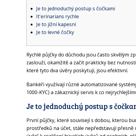
Je to jednoduchý postup s čočkami
It'erinarians rychle
Je to jižní kapesní
Je to levné čočky
Rychlé půjčky do důchodu jsou často skvělým způs
zaslouží, okamžitě a začít prakticky bez nutnost
které tyto dva úvěry poskytují, jsou efektivní.
Bankéři využívají různé automatizované systémy 
1000-KYC) a zákaznický servis k co nejrychlejším
Je to jednoduchý postup s čočka
První půjčky, které souvisejí s dobou, kterou bu
prostředků na účet, stále nepředstavují přesně 
úvěr“ k rozlišení bývalých úvěrů od osobních, pl