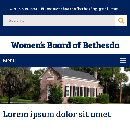
912-604-9981
womensboardofbethesda@gmail.com
Women’s Board of Bethesda
Menu
Lorem ipsum dolor sit amet