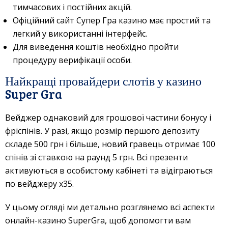
тимчасових і постійних акцій.
Офіційний сайт Супер Гра казино має простий та
легкий у використанні інтерфейс.
Для виведення коштів необхідно пройти
процедуру верифікації особи.
Найкращі провайдери слотів у казино
Super Gra
Вейджер однаковий для грошової частини бонусу і
фріспінів. У разі, якщо розмір першого депозиту
складе 500 грн і більше, новий гравець отримає 100
спінів зі ставкою на раунд 5 грн. Всі презенти
активуються в особистому кабінеті та відіграються
по вейджеру х35.
У цьому огляді ми детально розглянемо всі аспекти
онлайн-казино SuperGra, щоб допомогти вам