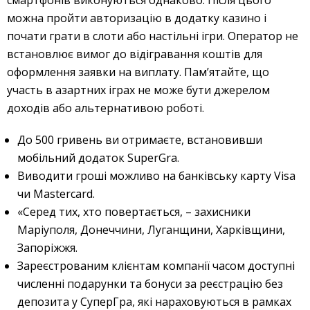
смартфонів виконуються однаково. Після цього
можна пройти авторизацію в додатку казино і
почати грати в слоти або настільні ігри. Оператор не
встановлює вимог до відігравання коштів для
оформлення заявки на виплату. Пам’ятайте, що
участь в азартних іграх не може бути джерелом
доходів або альтернативою роботі.
До 500 гривень ви отримаєте, встановивши
мобільний додаток SuperGra.
Виводити гроші можливо на банківську карту Visa
чи Mastercard.
«Серед тих, хто повертається, – захисники
Маріуполя, Донеччини, Луганщини, Харківщини,
Запоріжжя.
Зареєстрованим клієнтам компанії часом доступні
численні подарунки та бонуси за реєстрацію без
депозита у СуперГра, які нараховуються в рамках