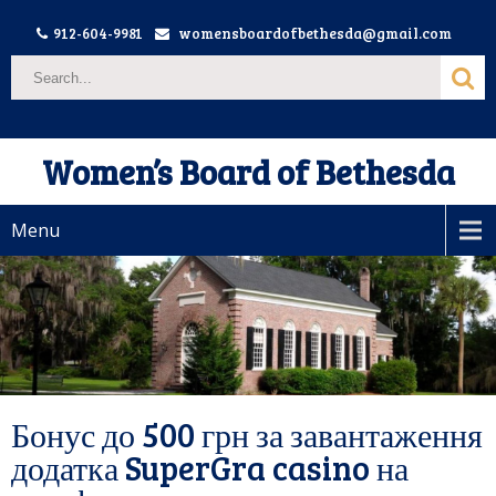
912-604-9981
womensboardofbethesda@gmail.com
Women’s Board of Bethesda
Menu
Бонус до 500 грн за завантаження
додатка SuperGra casino на