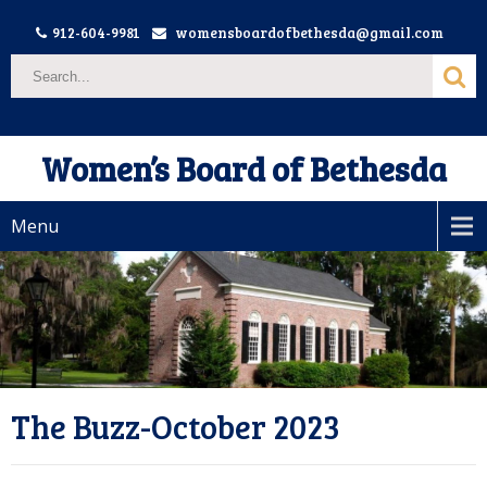
912-604-9981
womensboardofbethesda@gmail.com
Women’s Board of Bethesda
Menu
The Buzz-October 2023