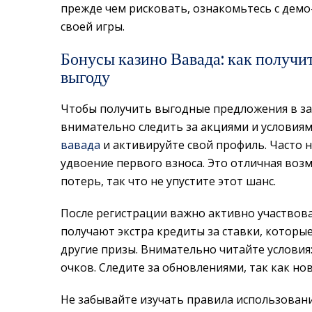
прежде чем рисковать, ознакомьтесь с демо
своей игры.
Бонусы казино Вавада: как получи
выгоду
Чтобы получить выгодные предложения в за
внимательно следить за акциями и условиями
вавада
и активируйте свой профиль. Часто 
удвоение первого взноса. Это отличная воз
потерь, так что не упустите этот шанс.
После регистрации важно активно участвов
получают экстра кредиты за ставки, которы
другие призы. Внимательно читайте условия
очков. Следите за обновлениями, так как н
Не забывайте изучать правила использован