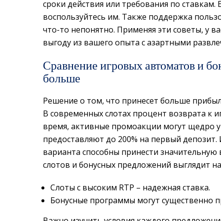
сроки действия или требования по ставкам.
воспользуйтесь им. Также поддержка пользо
что-то непонятно. Применяя эти советы, у 
выгоду из вашего опыта с азартными развле
Сравнение игровых автоматов и бо
больше
Решение о том, что принесет больше прибыли
В современных слотах процент возврата к игр
время, активные промоакции могут щедро 
предоставляют до 200% на первый депозит. И
варианта способны принести значительную 
слотов и бонусных предложений выглядит н
Слоты с высоким RTP – надежная ставка.
Бонусные программы могут существенно п
Важно изучить условия каждого предложени