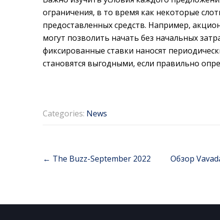
ограничения, в то время как некоторые сло
предоставленных средств. Например, акцио
могут позволить начать без начальных затра
фиксированные ставки наносят периодически
становятся выгодными, если правильно опре
Categories:
News
Post
←
The Buzz-September 2022
Обзор Vavad
navigation