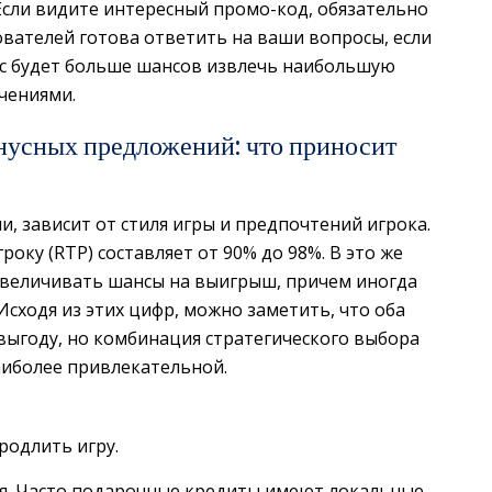
 Если видите интересный промо-код, обязательно
вателей готова ответить на ваши вопросы, если
вас будет больше шансов извлечь наибольшую
чениями.
нусных предложений: что приносит
, зависит от стиля игры и предпочтений игрока.
оку (RTP) составляет от 90% до 98%. В это же
увеличивать шансы на выигрыш, причем иногда
сходя из этих цифр, можно заметить, что оба
выгоду, но комбинация стратегического выбора
аиболее привлекательной.
родлить игру.
я. Часто подарочные кредиты имеют локальные