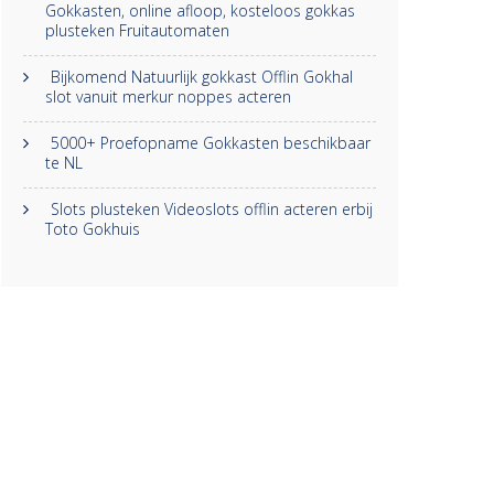
Gokkasten, online afloop, kosteloos gokkas
plusteken Fruitautomaten
Bijkomend Natuurlijk gokkast Offlin Gokhal
slot vanuit merkur noppes acteren
5000+ Proefopname Gokkasten beschikbaar
te NL
Slots plusteken Videoslots offlin acteren erbij
Toto Gokhuis