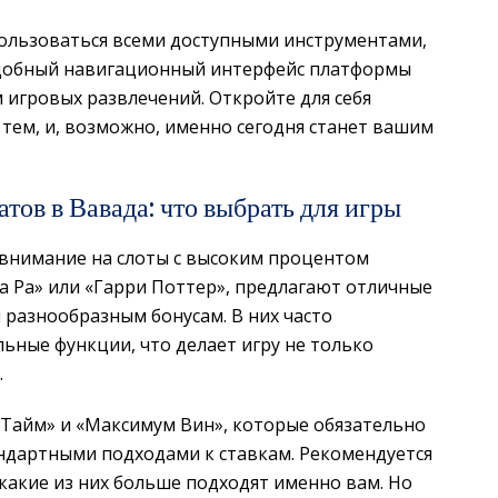
пользоваться всеми доступными инструментами,
Удобный навигационный интерфейс платформы
 игровых развлечений. Откройте для себя
тем, и, возможно, именно сегодня станет вашим
ов в Вавада: что выбрать для игры
 внимание на слоты с высоким процентом
ига Ра» или «Гарри Поттер», предлагают отличные
разнообразным бонусам. В них часто
ьные функции, что делает игру не только
.
и Тайм» и «Максимум Вин», которые обязательно
ндартными подходами к ставкам. Рекомендуется
 какие из них больше подходят именно вам. Но