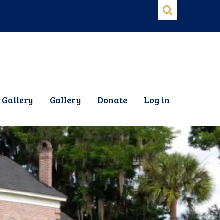
 Gallery
Gallery
Donate
Log in