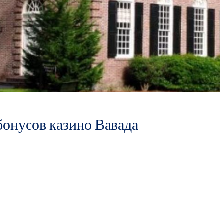
бонусов казино Вавада