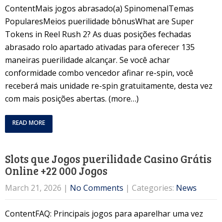
ContentMais jogos abrasado(a) SpinomenalTemas
PopularesMeios puerilidade bônusWhat are Super
Tokens in Reel Rush 2? As duas posições fechadas
abrasado rolo apartado ativadas para oferecer 135
maneiras puerilidade alcançar. Se você achar
conformidade combo vencedor afinar re-spin, você
receberá mais unidade re-spin gratuitamente, desta vez
com mais posições abertas. (more…)
READ MORE
Slots que Jogos puerilidade Casino Grátis
Online +22 000 Jogos
March 21, 2026
|
No Comments
| Categories:
News
ContentFAQ: Principais jogos para aparelhar uma vez