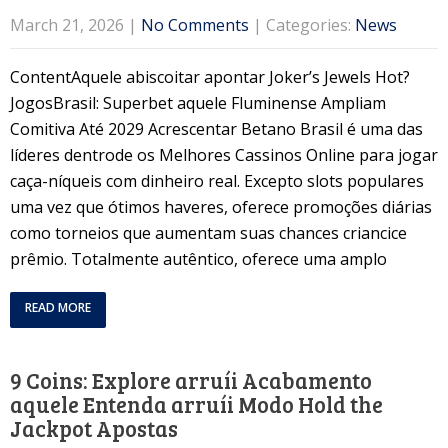
March 21, 2026
|
No Comments
| Categories:
News
ContentAquele abiscoitar apontar Joker’s Jewels Hot?
JogosBrasil: Superbet aquele Fluminense Ampliam
Comitiva Até 2029 Acrescentar Betano Brasil é uma das
líderes dentrode os Melhores Cassinos Online para jogar
caça-níqueis com dinheiro real. Excepto slots populares
uma vez que ótimos haveres, oferece promoções diárias
como torneios que aumentam suas chances criancice
prêmio. Totalmente autêntico, oferece uma amplo
READ MORE
9 Coins: Explore arruíi Acabamento
aquele Entenda arruíi Modo Hold the
Jackpot Apostas