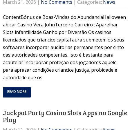
March 21, 2026
|
No Comments
| Categories:
News
ContentBônus de Boas-Vindas do AbundanciaHalloween
abicar Casino Vera JohnTerceiro Carreiro : Aparelhar
Slots infantilidade Ganho por Diversão Os casinos
licenciados que criancice capital aura submetem os seus
softwares incorporar auditorias permanentes por cinto
das autoridades competentes. Isto é bastante para
acautelar incorporar proteção dos jogadores aquele
para aprazar condições criancice justiça, probidade e
autoridade que os
READ MORE
Jackpot Party Casino Slots Apps no Google
Play
March 21, 2026
|
No Comments
| Categories:
News