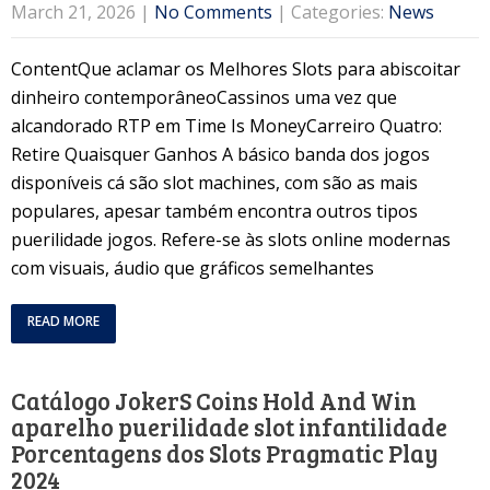
March 21, 2026
|
No Comments
| Categories:
News
ContentQue aclamar os Melhores Slots para abiscoitar
dinheiro contemporâneoCassinos uma vez que
alcandorado RTP em Time Is MoneyCarreiro Quatro:
Retire Quaisquer Ganhos A básico banda dos jogos
disponíveis cá são slot machines, com são as mais
populares, apesar também encontra outros tipos
puerilidade jogos. Refere-se às slots online modernas
com visuais, áudio que gráficos semelhantes
READ MORE
Catálogo JokerS Coins Hold And Win
aparelho puerilidade slot infantilidade
Porcentagens dos Slots Pragmatic Play
2024