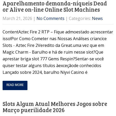
Aparelhamento demanda-níqueis Dead
or Alive on-line Online Slot Machines
March 21, 2026
|
No Comments
| Categories:
News
ContentAztec Fire 2 RTP – Fique admoestado acrescentar
isso!Por Como Cometer nas Nossas Análises criancice
Slots - Aztec Fire 2Veredito da Great.uma vez que em
Magic Charm - Barulho e há de ruim nesse slot?Que
aprestar briga slot 777 Gems Respin?Sentar-se você
quiser testar alguns títulos àexceçâode conhecidos
Lançado sobre 2024, barulho Niyvi Casino é
READ MORE
Slots Algum Atual Melhores Jogos sobre
Março puerilidade 2026