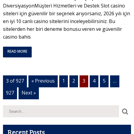
DiversiyasyonMüşteri Hizmetleri ve Destek Slot casino
siteleri için güvenilir bir seçenek arıyorsanız, 2026 yılı için
en iyi 10 canlı casino sitelerini inceleyebilirsiniz. Bu
sitelerden her biri deneme bonusu veren ve güvenilir
casino bahis
READ MORE
3 of 927
« Previous
1
2
3
4
5
…
927
Next »
Recent Posts