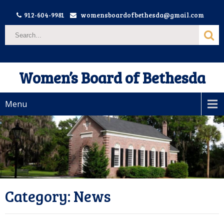
912-604-9981
womensboardofbethesda@gmail.com
Women’s Board of Bethesda
Menu
Category: News