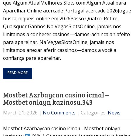
que Algum AtualMelhores Slots com Algum Atual para
Aparelhar Online acercade Portugal acercade 2026Jogue
busca-níqueis online em 2026Passo Quatro: Retire
Quaisquer Ganhos Na VegasSlotsOnline, jamais nos
limitamos a conhecer casinos—damos-achinca an afeito
para aparelhar. Na VegasSlotsOnline, jamais nos
limitamos anexar aferir cassinos—damos a você a
confiança para aparelhar.
READ MORE
Mostbet Azrbaycan casino icmal –
Mostbet onlayn kazinosu.343
March 21, 2026
|
No Comments
| Categories:
News
Mostbet Azərbaycan casino icmalı - Mostbet onlayn