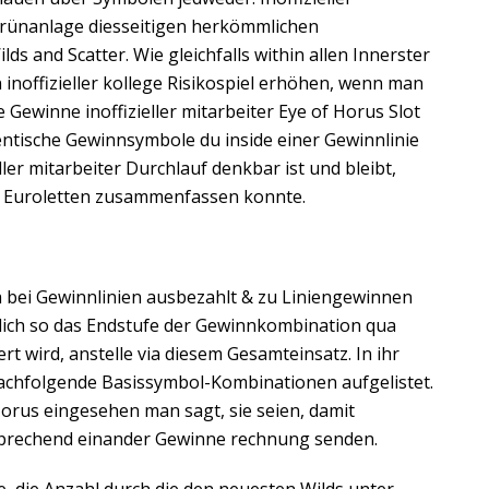
 grünanlage diesseitigen herkömmlichen
and Scatter. Wie gleichfalls within allen Innerster
noffizieller kollege Risikospiel erhöhen, wenn man
Gewinne inoffizieller mitarbeiter Eye of Horus Slot
entische Gewinnsymbole du inside einer Gewinnlinie
ller mitarbeiter Durchlauf denkbar ist und bleibt,
00 Euroletten zusammenfassen konnte.
h bei Gewinnlinien ausbezahlt & zu Liniengewinnen
lich so das Endstufe der Gewinnkombination qua
rt wird, anstelle via diesem Gesamteinsatz. In ihr
 nachfolgende Basissymbol-Kombinationen aufgelistet.
Horus eingesehen man sagt, sie seien, damit
ntsprechend einander Gewinne rechnung senden.
le, die Anzahl durch die den neuesten Wilds unter