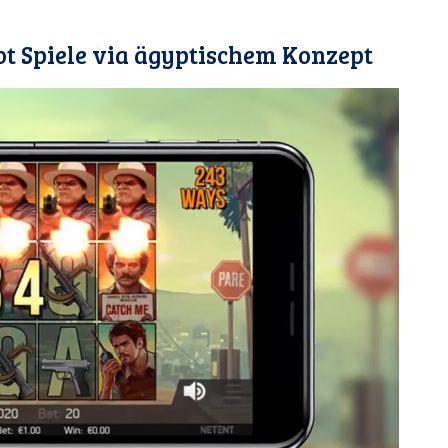
ot Spiele via ägyptischem Konzept