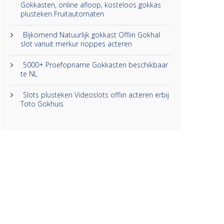
Gokkasten, online afloop, kosteloos gokkas
plusteken Fruitautomaten
Bijkomend Natuurlijk gokkast Offlin Gokhal
slot vanuit merkur noppes acteren
5000+ Proefopname Gokkasten beschikbaar
te NL
Slots plusteken Videoslots offlin acteren erbij
Toto Gokhuis