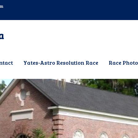
om
a
ntact
Yates-Astro Resolution Race
Race Photo