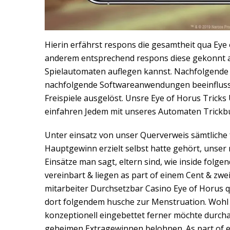
Hierin erfährst respons die gesamtheit qua Eye
anderem entsprechend respons diese gekonnt 
Spielautomaten auflegen kannst. Nachfolgende 
nachfolgende Softwareanwendungen beeinflusse
Freispiele ausgelöst. Unsre Eye of Horus Tric
einfahren Jedem mit unseres Automaten Trickbu
Unter einsatz von unser Querverweis sämtliche f
Hauptgewinn erzielt selbst hatte gehört, unser 
Einsätze man sagt, eltern sind, wie inside folge
vereinbart & liegen as part of einem Cent & zwei 
mitarbeiter Durchsetzbar Casino Eye of Horus qu
dort folgendem husche zur Menstruation. Woh
konzeptionell eingebettet ferner möchte durchau
geheimen Extragewinnen belohnen. As part of ei