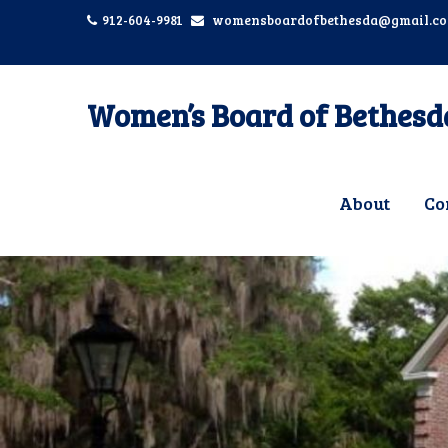
912-604-9981
womensboardofbethesda@gmail.c
Women’s Board of Bethesd
About
Co