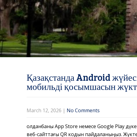
Қазақстанда Android жүйес
мобильді қосымшасын жүкт
March 12, 2026
|
No Comments
Қолданбаны App Store немесе Google Play дүк
веб-сайттағы QR кодын пайдаланыңыз. Жүктеп