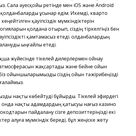
з. Сала әуесқойы ретінде мен iOS және Android
к қолданбаларды ұсынар едім. Икемді, кварто
еңейтілген қауіпсіздік мүмкіндіктерін
гияларын қолдана отырып, сіздің тіркелгіңіз бен
іпсіздікті қамтамасыз етеді. Қолданбалардың
йдалануды ыңғайлы етеді.
ақша жүйесінде тікелей дилерлермен ойнау
ң атмосферасын жақсартады және бейне ойын
е біз ойыншыларымызды сіздің ойын тәжірибеңізді
ағалаймыз.
ызды нақты көбейтуді бұйырды. Тікелей эфирдегі
, онда нақты адамдардың қатысуы нағыз казино
кодтарын пайдалану сізге депозиттеріңізді екі
тер алуға мүмкіндік береді, бұл жеңіске жету