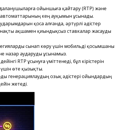
йдаланушыларға ойыншыға қайтару (RTP) және
 автоматтарының кең ауқымын ұсынады.
 аударымдарын қоса алғанда, әртүрлі әдістер
 нақты ақшамен қиындықсыз ставкалар жасауды
атегияларды сынап көру үшін мобильді қосымшаны
е назар аударуды ұсынамыз.
йінгі RTP ұсынуға үміттенеді, бұл кірістерін
үшін өте қызықты.
ды генерациялаудың озық әдістері ойындардың
ейін жетеді.