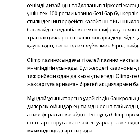
сенімді дизайнды пайдаланып тіркелгі жасаңы
үшін тек 100 ресми казино беті бар бункерлі
стиліндегі интерфейсті қалайтын ойыншылар к
бағалайды.
Қолданба жетекші шифрлау техноло
транзакцияларыңыз үшін жоғары деңгейде қау
қауіпсіздігі, тегін төлем жүйесімен бірге, па
Olimp казиносындағы тікелей казино нақты 
мүмкіндігін ұсынады. Бұл жердегі казиноны
тәжірибесін одан да қызықты етеді. Olimp-т
жақсартуға арналған бірегей акциялармен б
Мұндай ұсыныстарсыз Құдай сіздің банкролың
дилерлік ойындар ең тиімді болып табылады
атмосферасын жасайды. Түпнұсқа Olimp промо
есеге арттыруға және аксессуарларға жеңілдік
мүмкіндігіңізді арттырады.