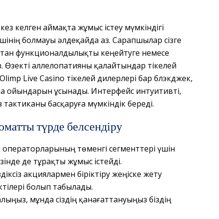
кез келген аймақта жұмыс істеу мүмкіндігі
шінің болмауы әлдеқайда аз. Сарапшылар сізге
қтан функционалдылықты кеңейтуге немесе
. Өзекті аллелопатияны қалайтындар тікелей
Olimp Live Casino тікелей дилерлері бар блэкджек,
та ойындарын ұсынады. Интерфейс интуитивті,
 тактиканы басқаруға мүмкіндік береді.
оматты түрде белсендіру
я операторларының төменгі сегменттері үшін
зінде де тұрақты жұмыс істейді.
іксіз акциялармен біріктіру жеңіске жету
тілері болып табылады.
лыңыз, мұнда сіздің қанағаттануыңыз біздің