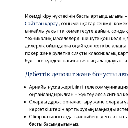
Икемді кіру нүктесінің басты артықшылығы – 
Сайттан қарау
, сонымен қатар сенімді көмек
ыңғайлы уақытта көмектесуге дайын, сонды
техникалық мәселелерді шешуге қош келдіңіз
дилерлік ойындарға оңай қол жеткізе алады. 
покер және рулетка сияқты классикалық кар
бұл сізге күрделі навигацияның алаңдауынсыз
Дебеттік депозит және бонусты авт
Арнайы нұсқа жергілікті телекоммуникаци
оңтайландырылған – жүктеу әлсіз сигнал ке
Оларды дұрыс орналастыру және оларды үзд
көрсеткіштерін арттырудың маңызды аспек
Olimp казиносында тәжірибеңізден ләззат а
басты басымдығымыз.