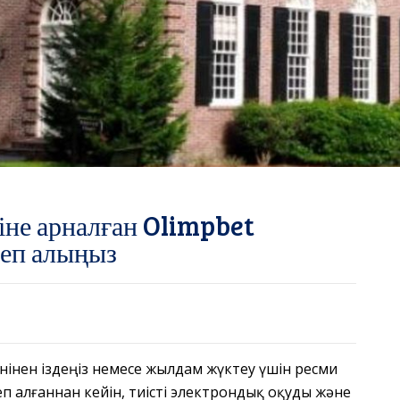
іне арналған Olimpbet
еп алыңыз
енінен іздеңіз немесе жылдам жүктеу үшін ресми
 алғаннан кейін, тиісті электрондық оқуды және