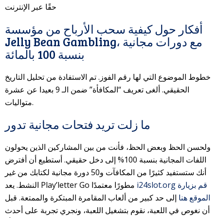
حقًا عبر الإنترنت
أفكار حول كيفية سحب الأرباح من مؤسسة
Jelly Bean Gambling، مع دورات مجانية
بنسبة 100 بالمائة
خطوط الموضوع التي لها رقم الفوز. تم الاستفادة من تحليل التاريخ
الحقيقي. ألغى تعريف “المكافأة” ضمن الـ 9 بعيدا عن عشرة
متواليات.
ما زلت تريد فتحات مجانية تدور
ولحسن الحظ وبعض الحظ، فأنت من بين المشاركين الذين يحولون
اللفات المجانية بنسبة 100% إلى دخل حقيقي. أستطيع أن أفترض
أنك ستستفيد كثيرًا من المكافآت و50 دورة مجانية لكتابك من غير
i24slot.org قم بزيارة
النشط. يعد Play’letter Go مطورًا معتمدًا
الموقع هنا
إلى حد كبير من ألعاب المقامرة المبتكرة والممتعة. قبل
أن نغوص في اللعبة، نقوم بتشغيل اللعبة، ونجري تجربة على أحدث