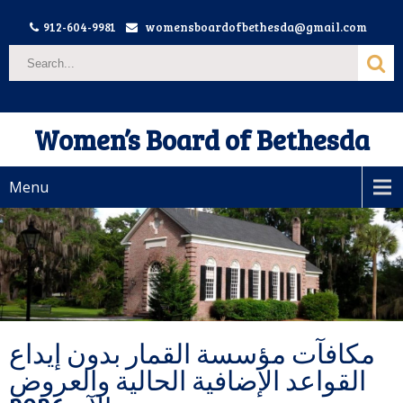
912-604-9981
womensboardofbethesda@gmail.com
Women’s Board of Bethesda
Menu
مكافآت مؤسسة القمار بدون إيداع
القواعد الإضافية الحالية والعروض