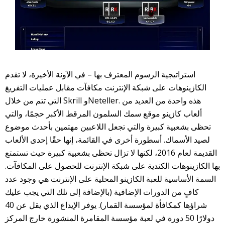
استراتيجية الرسوم المعترف بها – في الآونة الأخيرة، لا تقدم
الكازينوهات على شبكة الإنترنت مكافآت مقابل عمليات التفريغ
التي تتم من خلال Skrill وNeteller. هذه واحدة من العديد من
ألعاب كازينو موقع سمك السلمون المرقط الأكبر حجمًا، والتي
تحظى بشعبية كبيرة والتي تجعل اللاعبين مهتمين بأحدث موضوع
لصيد الأسماك. أسطورة أخرى في القائمة، إنها حقًا إحدى الألعاب
القديمة لعام 2016، لكنها لا تزال تحظى بشعبية كبيرة حيث تستمتع
بها الكازينوهات الكندية على شبكة الإنترنت للحصول على المكافآت.
السمة الأساسية للعبة الكازينو المحلية على الإنترنت هي وجود عدد
كافٍ من الدورات الإضافية (بالإضافة إلى تلك التي يجب عليك
شراؤها كمكافأة لمؤسسة القمار). يوفر الإيداع الذي يقل عن 40
دولارًا 50 دورة في لعبة مؤسسة المقامرة المنشورة خارج المركز