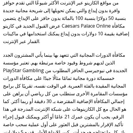
من مواقع الكازينو عبر الإنترنت الأكثر شيوعًا التي تقدم حوافز
وافرة بدون إيداع والتي يمكن تحويلها إلى شريحة مجانية جديدة
بنسبة 50 دولارًا بنسبة 100 بالمائة بدون حافز على الإيداع. يتضمن
عرض القبول الجديد في كازينو Caesars Palace Online مكافأة
إضافية بقيمة 10 دولارات بدون إيداع يمكنك استخدامها في ماكينات
القمار عبر الإنترنت.
مكافأة الدورات المجانية التي تتعهد بها بينما يأتي المشترون الجدد
الذين لديهم شروط وقيود خاصة مرتبطة بهم. تعتبر مؤسسة
PlayStar Gambling الجديدة في نيوجيرسي الحافز المطلوب من
خمسمائة دورة مجانية تمامًا مثالًا جيدًا على مكافأة الدورات
المجانية المقيدة بالفئة العمرية. في الوقت نفسه، تقريبًا كل برامج
مؤسسات المقامرة الأخرى ستطلب من كل رياضي أن يراهن على
إجمالي المكافأة الإضافية المقترضة بـ 30 دقيقة أو ربما أكثر. كما
هو الحال مع كل الكازينوهات على شبكة الإنترنت المدرجة في هذا
الرقم، يجب أن يكون عمرك 21 عامًا أو أكثر ويمكنك قبول إجراء
تأكيد الإقرار بالمشترين قبل العثور على أول عملية سحب خاصة
بك. كل ما تحتاجه هو حد أدنى كبير للإيداع الأولي قدره 5 دولارات،