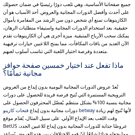
جميع صفحاتنا الأساسية، وهي تلعب دورًا رئيسيًا في ضمان حصولك
على أحدث وأفضل الدورات المجانية والعروض. أحد الأسباب هو أن
الكازينوهات تمنع أي شخص دون سن الرشد من المقامرة بأموال
حقيقية. بعد استخدام الدورات المجانية واستيفاء متطلبات الرهان،
يمكنك سحب الأرباح المتبقية.
ميزة أخرى هي أن الكازينوهات تقدم
الآن العديد من باقات المكافآت، مما يمنح اللاعبين خيارات ترفيهية
متعددة وفرصة اختيار اللعبة التي تناسب أسلوب لعبهم.
ماذا تفعل عند اختيار خمسين صفحة حوافز
مجانية تمامًا؟
تُعدّ عروض الدورات المجانية اليومية بدون إيداع من العروض
الترويجية المستمرة التي تُتيح فرصة فريدة للحصول على دورات
مجانية بنسبة 100% بشكل منتظم. يُفضّل المحترفون الحصول على
لأنها تُتيح لهم زيادة
فتحات كازينو betway
دورات مجانية بدون إيداع
وقت اللعب بعد الإيداع الأولي. على سبيل المثال، يُقدّم موقع
BetUS عروضًا جذابة للدورات المجانية بدون إيداع للاعبين الجدد،
مما يجعله خيارًا شائعًا. إنّ فهم الاختلافات بين هذه العروض يُساعد