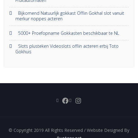
Fruitautomaten
Bijkomend Natuurlijk gokkast Offlin Gokhal slot vanuit
merkur noppes acteren
5000+ Proefopname Gokkasten beschikbaar te NL
Slots plusteken Videoslots offlin acteren erbij Toto
Gokhuis
Facebook
Instagram
© Copyright 2019 All Rights Reserved / Website Designed By