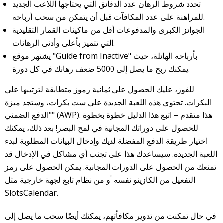
تحدد شروط الرهان عدد الدقائق التي يحتاجها اللاعب الجديد
للمراهنة على عدد المكافآت قبل أن يتمكن من سحب أرباحه.
الجوائز الكبرى والمدفوعات أقل من ماكينات القمار التقليدية
التي تتميز بأعلى وأدنى الرهانات.
يشتهر موقع "Guide from Inactive" بأرباحه الهائلة، حيث
يمكنك ربح ما يصل إلى 5000 ضعف رهانك في كل دورة.
للفوز، عليك الحصول على ثمانية رموز متطابقة لترتيبها على
البكرات. تحتوي هذه اللعبة الجديدة على ست بكرات، وستجد ميزة
"الدفع الضمني" (AWP). هذا متقدم – اتبع هذا الدليل خطوة بخطوة
للحصول على دوراتك المجانية في لمح البصر! بعد ذلك، يمكنك
اختيار طريقة الدفع المفضلة لديك وإدخال البيانات المطلوبة لبدء
اللعبة الجديدة. سيساعدك هذا على تجنب أي مشاكل في الإدخال قد
تمنعك من الحصول على الدورات المجانية. يمكن الحصول على رمز
التفعيل من الكازينو نفسه أو من نظام تابع لجهة خارجية مثل
SlotsCalendar.
في حال تمكنت من تدوير مكافأتهم، يمكنك أيضًا سحب ما يصل إلى