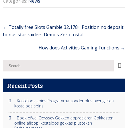
Categories:
News
Post
←
Totally free Slots Gamble 32,178+ Position no deposit
navigation
bonus star raiders Demos Zero Install
How does Activities Gaming Functions
→
Recent Posts
Kosteloos spins Programma zonder plus over gieten
kosteloos spins
Book ofwel Odyssey Gokken appreciëren Gokkasten,
online afloop, kosteloos gokkas plusteken