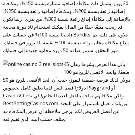
20 يورو. يشمل ذلك مكافأة إضافية ممتازة بنسبة 150%، ومكافأة
إضافية رائعة بنسبة 200%، ومكافأة إضافية رائعة بنسبة 250%،
بالإضافة إلى مكافأة إيداع رائعة بنسبة 300%. من يدري، ربما تكون
قد ربحت مبلغًا جيدًا من المال! يمكنك استخدام 50 دورة مجانية
بنسبة 100% في حسابك على Cash Bandits. علاوة على ذلك، تم
إيداع مكافأة مجانية رائعة بنسبة 100% بقيمة 10 يورو في حسابك.
فور التحقق، ستتم إضافة 50 دورة مجانية جديدة إلى حسابك.
يأتي هذا العرض بشرط رهان 45
ضعفًا، والحد الأقصى للربح هو 100
دولار. لديك فرصة حقيقية للفوز، حيث أن الحد الأقصى للربح هو 50
دولارًا فقط. ليس لدينا تعليق كامل بخصوص Playgrand أو
CasinoVibes، ولكن مكافآتهم متاحة بالفعل لعددنا الخاص! في
BestBettingCasinos.com نيوزيلندا، نعمل باستمرار على البحث
عن أفضل العروض لكم. يرجى ملاحظة أن عرض المكافأة قد
يختلف حسب البلد الذي تقيم فيه.