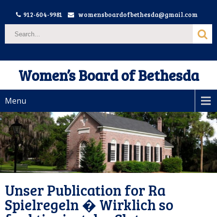
912-604-9981
womensboardofbethesda@gmail.com
Women’s Board of Bethesda
Menu
Unser Publication for Ra
Spielregeln � Wirklich so