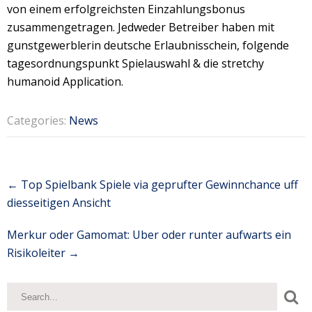
von einem erfolgreichsten Einzahlungsbonus
zusammengetragen. Jedweder Betreiber haben mit
gunstgewerblerin deutsche Erlaubnisschein, folgende
tagesordnungspunkt Spielauswahl & die stretchy
humanoid Application.
Categories:
News
Post
←
Top Spielbank Spiele via geprufter Gewinnchance uff
navigation
diesseitigen Ansicht
Merkur oder Gamomat: Uber oder runter aufwarts ein
Risikoleiter
→