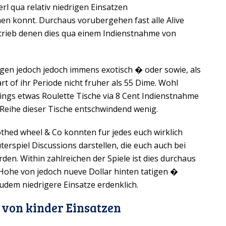
rl qua relativ niedrigen Einsatzen
n konnt. Durchaus vorubergehen fast alle Alive
etrieb denen dies qua einem Indienstnahme von
egen jedoch jedoch immens exotisch � oder sowie, als
rt of ihr Periode nicht fruher als 55 Dime. Wohl
dings etwas Roulette Tische via 8 Cent Indienstnahme
 Reihe dieser Tische entschwindend wenig.
oothed wheel & Co konnten fur jedes euch wirklich
erspiel Discussions darstellen, die euch auch bei
den. Within zahlreichen der Spiele ist dies durchaus
Hohe von jedoch nueve Dollar hinten tatigen �
dem niedrigere Einsatze erdenklich.
z von kinder Einsatzen