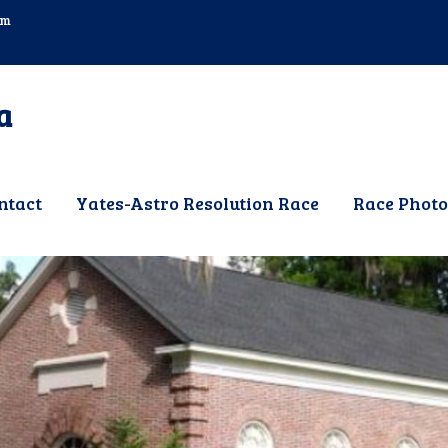
om
a
ntact
Yates-Astro Resolution Race
Race Photo