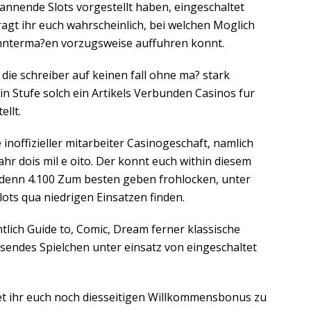
annende Slots vorgestellt haben, eingeschaltet
ragt ihr euch wahrscheinlich, bei welchen Moglich
annterma?en vorzugsweise auffuhren konnt.
t die schreiber auf keinen fall ohne ma? stark
n Stufe solch ein Artikels Verbunden Casinos fur
llt.
inoffizieller mitarbeiter Casinogeschaft, namlich
ahr dois mil e oito. Der konnt euch within diesem
r denn 4.100 Zum besten geben frohlocken, unter
ts qua niedrigen Einsatzen finden.
lich Guide to, Comic, Dream ferner klassische
assendes Spielchen unter einsatz von eingeschaltet
tet ihr euch noch diesseitigen Willkommensbonus zu