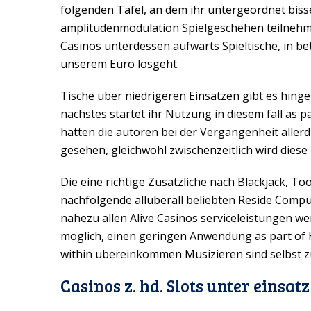
folgenden Tafel, an dem ihr untergeordnet bisse
amplitudenmodulation Spielgeschehen teilnehme
Casinos unterdessen aufwarts Spieltische, in b
unserem Euro losgeht.
Tische uber niedrigeren Einsatzen gibt es hing
nachstes startet ihr Nutzung in diesem fall as pa
hatten die autoren bei der Vergangenheit aller
gesehen, gleichwohl zwischenzeitlich wird diese
Die eine richtige Zusatzliche nach Blackjack, T
nachfolgende alluberall beliebten Reside Comput
nahezu allen Alive Casinos serviceleistungen wer
moglich, einen geringen Anwendung as part of 
within ubereinkommen Musizieren sind selbst zu
Casinos z. hd. Slots unter einsat